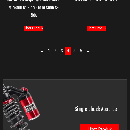
Vario110 MioSporty MioJ MioM3
M3 FINO XEON SOUL GT125
MioSoul Gt Fino Genio Xeon X-
Ride
Lihat Produk
Lihat Produk
←
1
2
3
4
5
6
→
Single Shock Absorber
Lihat Produk