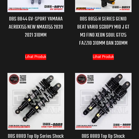
DBS 8844 GV-SPORT YAMAHA
DBS 8855 H SERIES GENIO
AEROX155 NEW NMAX155 2020
BEAT VARIO SCOOPY MIO J GT
2021 310MM
M3 FINO XEON SOUL GT125
FAZZIO 310MM DAN 330MM
Lihat Produk
Lihat Produk
DBS 8889 Top Up Series Shock
DBS 8889 Top Up Shock