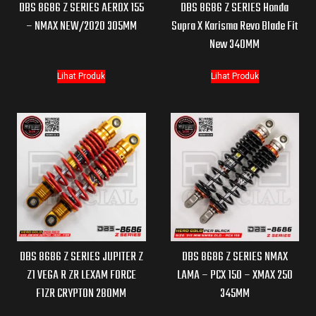
DBS 8686 Z SERIES AEROX 155
DBS 8686 Z SERIES Honda
– NMAX NEW/2020 305MM
Supra X Karisma Revo Blade Fit
New 340MM
Lihat Produk
Lihat Produk
DBS 8686 Z SERIES JUPITER Z
DBS 8686 Z SERIES NMAX
Z1 VEGA R ZR LEXAM FORCE
LAMA – PCX 150 – XMAX 250
F1ZR CRYPTON 280MM
345MM