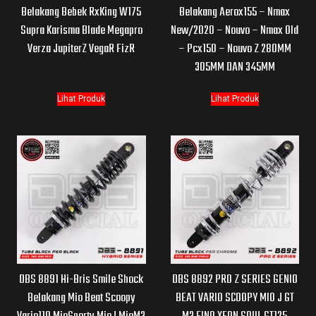
Belakang Bebek RxKing W175
Belakang Aerox155 – Nmax
Supra Karisma Blade Megapro
New/2020 – Nouvo – Nmax Old
Verza JupiterZ VegaR FizR
– Pcx150 – Nouvo Z 280MM
305MM DAN 345MM
Lihat Produk
Lihat Produk
DBS 8891 Hi-Bris Smile Shock
DBS 8892 PRO Z SERIES GENIO
Belakang Mio Beat Scoopy
BEAT VARIO SCOOPY MIO J GT