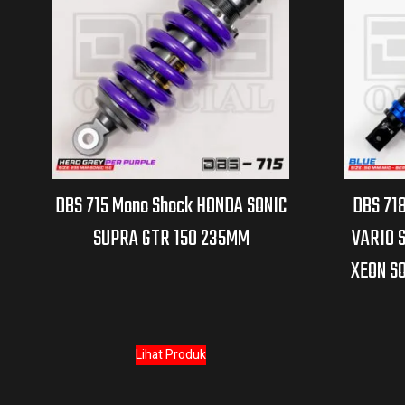
DBS 715 Mono Shock HONDA SONIC
DBS 71
SUPRA GTR 150 235MM
VARIO S
XEON S
Lihat Produk