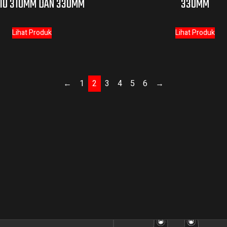
IO 310MM DAN 330MM
330MM
Lihat Produk
Lihat Produk
←
1
2
3
4
5
6
→