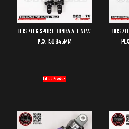
DBS 711 G SPORT HONDA ALL NEW
DBS 711
PCX 150 345MM
PCX
Lihat Produk