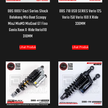
DBS 8897 Gazi Series Shock
DBS 718 USD SERIES Vario 125
Belakang Mio Beat Scoopy
Vario 150 Vario 160 X Ride
MioJ MioM3 MioSoul GT Fino
330MM
Genio Xeon X-Ride Vario110
310MM
Lihat Produk
Lihat Produk