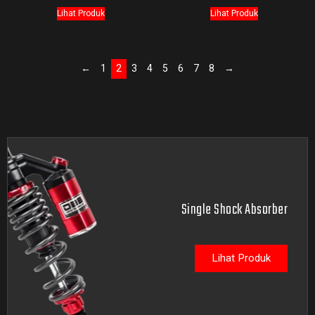
Lihat Produk
Lihat Produk
←
1
2
3
4
5
6
7
8
→
Single Shock Absorber
Lihat Produk