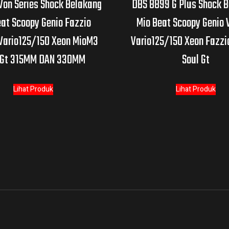
Von Series Shock Belakang
DBS 8899 G Plus Shock 
eat Scoopy Genio Fazzio
Mio Beat Scoopy Genio V
 Vario125/150 Xeon MioM3
Vario125/150 Xeon Fazzi
 Gt 315MM DAN 330MM
Soul Gt
Lihat Produk
Lihat Produk