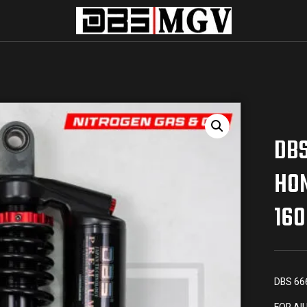
DBS
HON
16
DBS 66