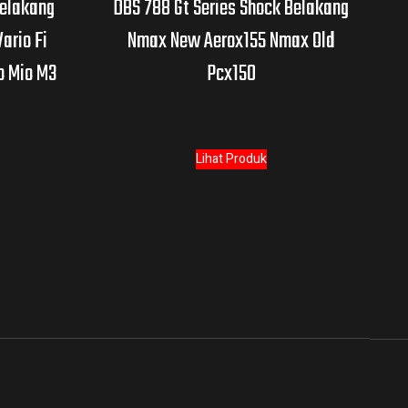
Belakang
DBS 788 Gt Series Shock Belakang
ario Fi
Nmax New Aerox155 Nmax Old
o Mio M3
Pcx150
Lihat Produk