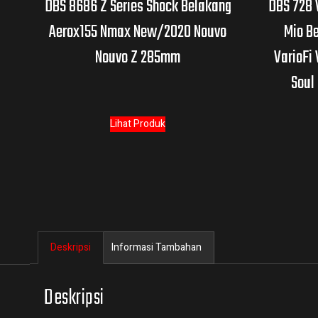
DBS 8686 Z Series Shock Belakang
DBS 728 
Aerox155 Nmax New/2020 Nouvo
Mio B
Nouvo Z 285mm
VarioFi
Soul
Lihat Produk
Deskripsi
Informasi Tambahan
Deskripsi