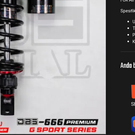
FOR Al
Spesifik
U
T
P
K
Anda b
S