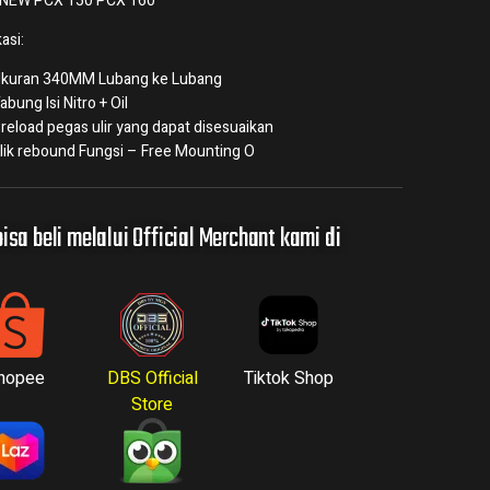
l NEW PCX 150 PCX 160
asi:
kuran 340MM Lubang ke Lubang
abung Isi Nitro + Oil
reload pegas ulir yang dapat disesuaikan
lik rebound Fungsi – Free Mounting O
isa beli melalui Official Merchant kami di
hopee
DBS Official
Tiktok Shop
Store