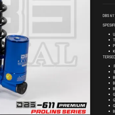
DBS 61
SPESIF
U
T
P
K
TERSED
F
B
B