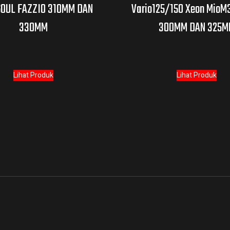
SOUL FAZZIO 310MM DAN
Vario125/150 Xeon MioM3
330MM
300MM DAN 325M
Lihat Produk
Lihat Produk