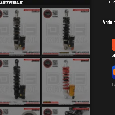
Anda b
S
L