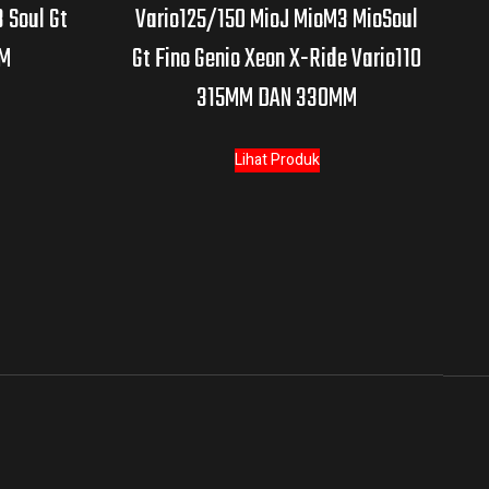
 Soul Gt
Vario125/150 MioJ MioM3 MioSoul
M
Gt Fino Genio Xeon X-Ride Vario110
315MM DAN 330MM
Lihat Produk