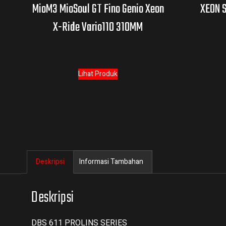
MioM3 MioSoul GT Fino Genio Xeon
XEON 
X-Ride Vario110 310MM
Lihat Produk
Deskripsi
Informasi Tambahan
Deskripsi
DBS 611 PROLINS SERIES