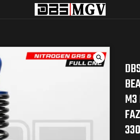
DBS
BEA
M3 
FAZ
33