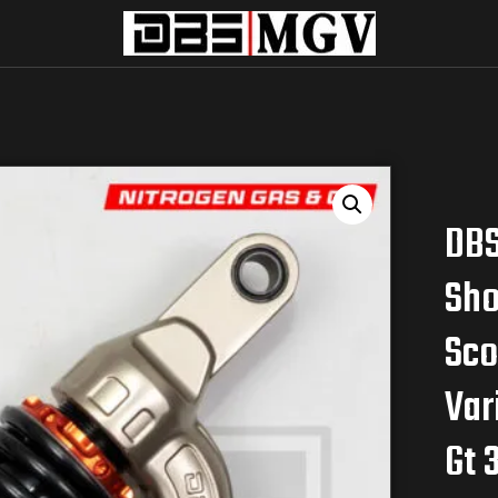
DBS
Sho
Sco
Var
Gt 