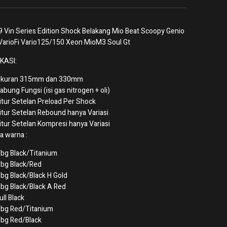
 Vin Series Edition Shock Belakang Mio Beat Scoopy Genio
VarioFi Vario125/150 Xeon MioM3 Soul Gt
KASI:
kuran 315mm dan 330mm
abung Fungsi (isi gas nitrogen + oli)
itur Setelan Preload Per Shock
itur Setelan Rebound hanya Variasi
itur Setelan Kompresi hanya Variasi
a warna :
bg Black/Titanium
bg Black/Red
bg Black/Black H Gold
bg Black/Black A Red
ull Black
bg Red/Titanium
bg Red/Black