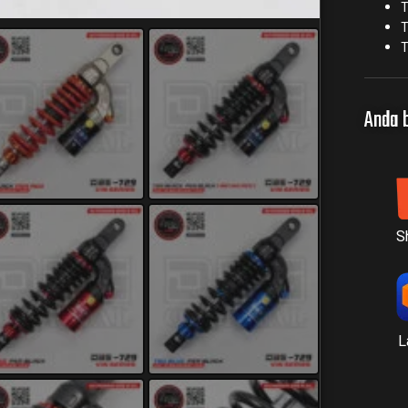
T
T
T
Anda b
S
L