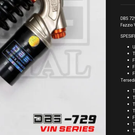
DBS 729
Fazzio 
SPESIFI
U
T
F
F
F
Tersedi
T
T
T
T
F
T
T