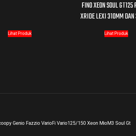
FINO XEON SOUL GT125 
XRIDE LEXI 310MM DAN
Lihat Produk
Lihat Produk
coopy Genio Fazzio VarioFi Vario125/150 Xeon MioM3 Soul Gt