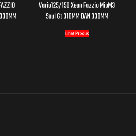
FAZZIO
Vario125/150 Xeon Fazzio MioM3
 330MM
Soul Gt 310MM DAN 330MM
Lihat Produk